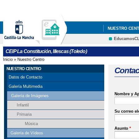
NUESTRO CEN
EducamosC
CEIP La Constitución, Illescas (Toledo)
Inicio
»
Nuestro Centro
Se encuentra usted aquí
Contac
NUESTRO CENTRO
Datos de Contacto
Galería Multimedia
Nombre y Ap
Galería de Imágenes
Infantil
Su correo el
Primaria
Música
Asunto
*
Galería de Vídeos