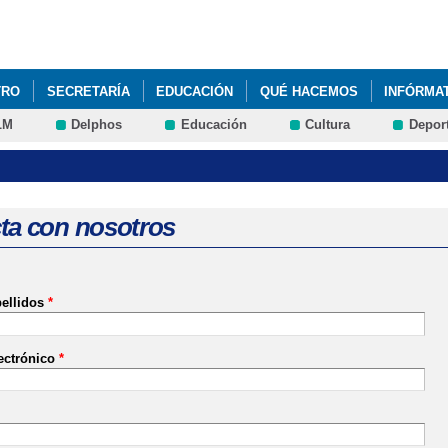
Pasar al
contenido
principal
TRO
SECRETARÍA
EDUCACIÓN
QUÉ HACEMOS
INFÓRMA
LM
Delphos
Educación
Cultura
Depor
ta con nosotros
ellidos
*
ectrónico
*