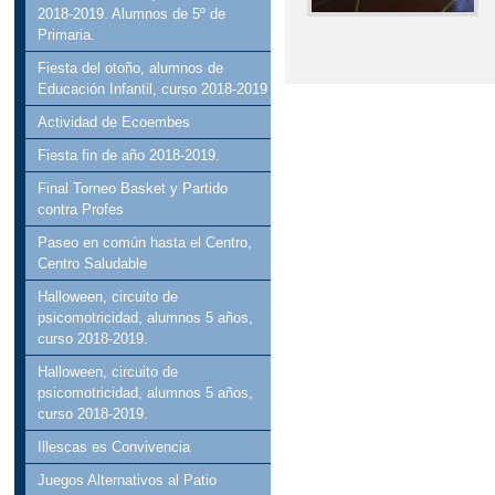
2018-2019. Alumnos de 5º de
Primaria.
Fiesta del otoño, alumnos de
Educación Infantil, curso 2018-2019
Actividad de Ecoembes
Fiesta fin de año 2018-2019.
Final Torneo Basket y Partido
contra Profes
Paseo en común hasta el Centro,
Centro Saludable
Halloween, circuito de
psicomotricidad, alumnos 5 años,
curso 2018-2019.
Halloween, circuito de
psicomotricidad, alumnos 5 años,
curso 2018-2019.
Illescas es Convivencia
Juegos Alternativos al Patio