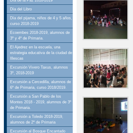
Día de la Paz 2018-2019
Día del Libro
Día del pijama, niños de 4 y 5 años,
curso 2018-2019
Ecoembes 2018-2019, alumnos de
3º y 4º de Primaria.
El Ajedrez en la escuela, una
estrategia educativa de la ciudad de
Illescas
Excursión Vivero Taxus, alumnos
3º, 2018-2019
Excursión a Cercedilla, alumnos de
6º de Primaria, curso 2018/2019.
Excursión a San Pablo de los
Montes 2018 - 2019, alumnos de 3º
de Primaria.
Excursión a Toledo 2018-2019,
alumnos de 2º de Primaria
Excursión al Bosque Encantado