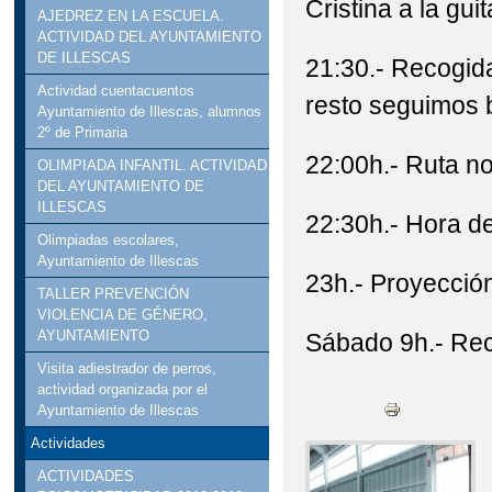
Cristina a la guit
AJEDREZ EN LA ESCUELA.
ACTIVIDAD DEL AYUNTAMIENTO
DE ILLESCAS
21:30.- Recogida
Actividad cuentacuentos
resto seguimos 
Ayuntamiento de Illescas, alumnos
2º de Primaria
22:00h.- Ruta noc
OLIMPIADA INFANTIL. ACTIVIDAD
DEL AYUNTAMIENTO DE
ILLESCAS
22:30h.- Hora de
Olimpiadas escolares,
Ayuntamiento de Illescas
23h.- Proyección
TALLER PREVENCIÓN
VIOLENCIA DE GÉNERO,
AYUNTAMIENTO
Sábado 9h.- Rec
Visita adiestrador de perros,
actividad organizada por el
Ayuntamiento de Illescas
Actividades
ACTIVIDADES