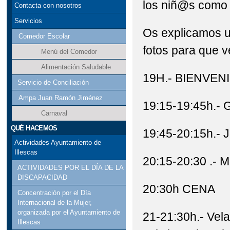
los niñ@s como 
Contacta con nosotros
Servicios
Os explicamos un
Comedor Escolar
fotos para que v
Menú del Comedor
Alimentación Saludable
19H.- BIENVEN
Servicio de Conciliación
Ampa Juan Ramón Jiménez
19:15-19:45h.
Carnaval
QUÉ HACEMOS
19:45-20:15h.-
Actividades Ayuntamiento de
Illescas
20:15-20:30 .- M
ACTIVIDADES POR EL DÍA DE LA
DISCAPACIDAD
20:30h CENA
Concentración por el Día
Internacional de la Mujer,
organizada por el Ayuntamiento de
21-21:30h.- Vel
Illescas