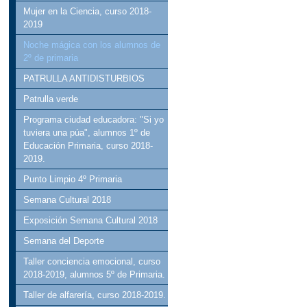
Mujer en la Ciencia, curso 2018-
2019
Noche mágica con los alumnos de
2º de primaria
PATRULLA ANTIDISTURBIOS
Patrulla verde
Programa ciudad educadora: "Si yo
tuviera una púa", alumnos 1º de
Educación Primaria, curso 2018-
2019.
Punto Limpio 4º Primaria
Semana Cultural 2018
Exposición Semana Cultural 2018
Semana del Deporte
Taller conciencia emocional, curso
2018-2019, alumnos 5º de Primaria.
Taller de alfarería, curso 2018-2019.