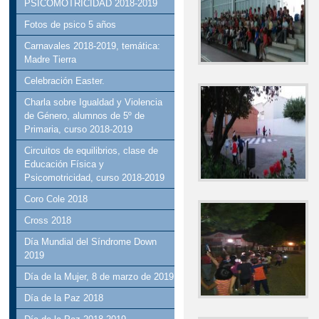
PSICOMOTRICIDAD 2018-2019
Fotos de psico 5 años
Carnavales 2018-2019, temática:
Madre Tierra
Celebración Easter.
Charla sobre Igualdad y Violencia
de Género, alumnos de 5º de
Primaria, curso 2018-2019
Circuitos de equilibrios, clase de
Educación Física y
Psicomotricidad, curso 2018-2019
Coro Cole 2018
Cross 2018
Día Mundial del Síndrome Down
2019
Día de la Mujer, 8 de marzo de 2019
Día de la Paz 2018