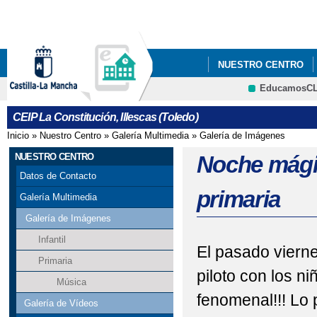
Pa
co
pri
NUESTRO CENTRO
EducamosC
"ILLESCAS ES CONVI
CRFP
CEIP La Constitución, Illescas (Toledo)
Inicio
»
Nuestro Centro
»
Galería Multimedia
»
Galería de Imágenes
Se encuentra usted aquí
NUESTRO CENTRO
Noche mágic
Datos de Contacto
primaria
Galería Multimedia
Galería de Imágenes
Infantil
El pasado vierne
Primaria
piloto con los n
Música
fenomenal!!! Lo
Galería de Vídeos