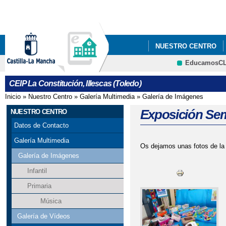
Pa
co
pri
NUESTRO CENTRO
EducamosC
"ILLESCAS ES CONVI
CRFP
CEIP La Constitución, Illescas (Toledo)
Inicio
»
Nuestro Centro
»
Galería Multimedia
»
Galería de Imágenes
Se encuentra usted aquí
Exposición Sem
NUESTRO CENTRO
Datos de Contacto
Galería Multimedia
Os dejamos unas fotos de la
Galería de Imágenes
Infantil
Primaria
Música
Galería de Vídeos