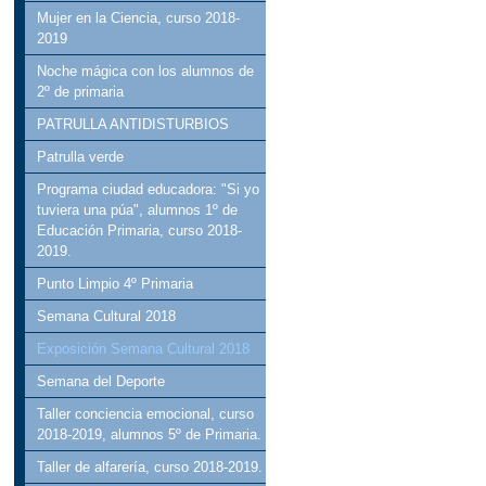
Mujer en la Ciencia, curso 2018-
2019
Noche mágica con los alumnos de
2º de primaria
PATRULLA ANTIDISTURBIOS
Patrulla verde
Programa ciudad educadora: "Si yo
tuviera una púa", alumnos 1º de
Educación Primaria, curso 2018-
2019.
Punto Limpio 4º Primaria
Semana Cultural 2018
Exposición Semana Cultural 2018
Semana del Deporte
Taller conciencia emocional, curso
2018-2019, alumnos 5º de Primaria.
Taller de alfarería, curso 2018-2019.