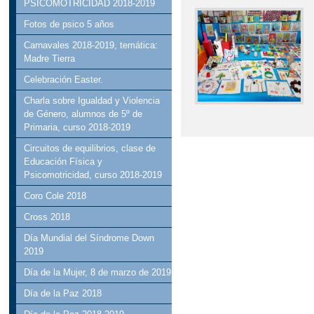
PSICOMOTRICIDAD 2018-2019
Fotos de psico 5 años
Carnavales 2018-2019, temática:
Madre Tierra
Celebración Easter.
Charla sobre Igualdad y Violencia
de Género, alumnos de 5º de
Primaria, curso 2018-2019
Circuitos de equilibrios, clase de
Educación Física y
Psicomotricidad, curso 2018-2019
Coro Cole 2018
Cross 2018
Día Mundial del Síndrome Down
2019
Día de la Mujer, 8 de marzo de 2019
Día de la Paz 2018