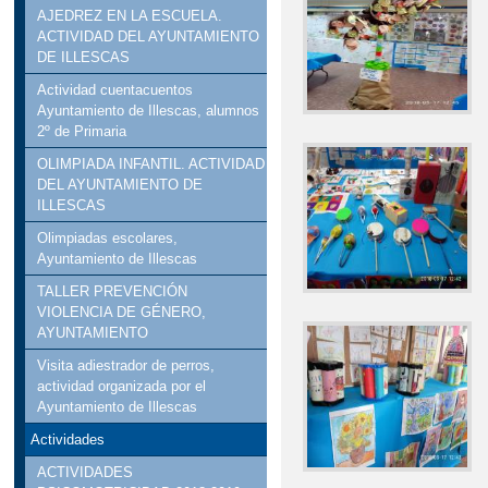
AJEDREZ EN LA ESCUELA.
ACTIVIDAD DEL AYUNTAMIENTO
DE ILLESCAS
Actividad cuentacuentos
Ayuntamiento de Illescas, alumnos
2º de Primaria
OLIMPIADA INFANTIL. ACTIVIDAD
DEL AYUNTAMIENTO DE
ILLESCAS
Olimpiadas escolares,
Ayuntamiento de Illescas
TALLER PREVENCIÓN
VIOLENCIA DE GÉNERO,
AYUNTAMIENTO
Visita adiestrador de perros,
actividad organizada por el
Ayuntamiento de Illescas
Actividades
ACTIVIDADES