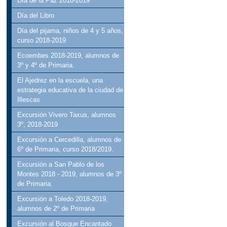
Día de la Paz 2018-2019
Día del Libro
Día del pijama, niños de 4 y 5 años,
curso 2018-2019
Ecoembes 2018-2019, alumnos de
3º y 4º de Primaria.
El Ajedrez en la escuela, una
estrategia educativa de la ciudad de
Illescas
Excursión Vivero Taxus, alumnos
3º, 2018-2019
Excursión a Cercedilla, alumnos de
6º de Primaria, curso 2018/2019.
Excursión a San Pablo de los
Montes 2018 - 2019, alumnos de 3º
de Primaria.
Excursión a Toledo 2018-2019,
alumnos de 2º de Primaria
Excursión al Bosque Encantado