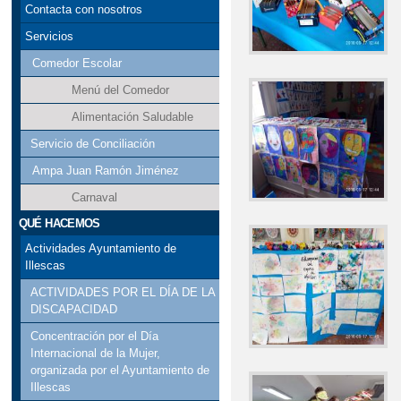
Contacta con nosotros
Servicios
Comedor Escolar
Menú del Comedor
Alimentación Saludable
Servicio de Conciliación
Ampa Juan Ramón Jiménez
Carnaval
QUÉ HACEMOS
Actividades Ayuntamiento de
Illescas
ACTIVIDADES POR EL DÍA DE LA
DISCAPACIDAD
Concentración por el Día
Internacional de la Mujer,
organizada por el Ayuntamiento de
Illescas