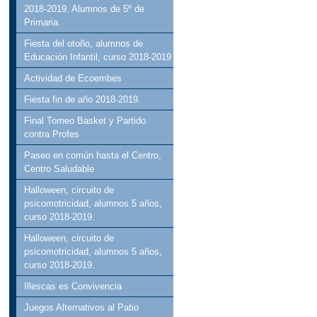
2018-2019. Alumnos de 5º de
Primaria.
Fiesta del otoño, alumnos de
Educación Infantil, curso 2018-2019
Actividad de Ecoembes
Fiesta fin de año 2018-2019.
Final Torneo Basket y Partido
contra Profes
Paseo en común hasta el Centro,
Centro Saludable
Halloween, circuito de
psicomotricidad, alumnos 5 años,
curso 2018-2019.
Halloween, circuito de
psicomotricidad, alumnos 5 años,
curso 2018-2019.
Illescas es Convivencia
Juegos Alternativos al Patio