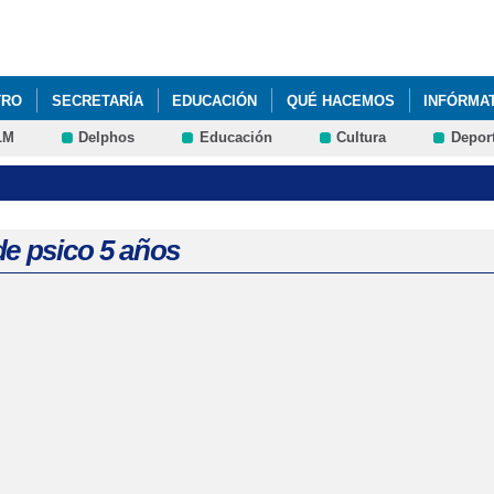
Pasar al
contenido
principal
TRO
SECRETARÍA
EDUCACIÓN
QUÉ HACEMOS
INFÓRMA
LM
Delphos
Educación
Cultura
Depor
de psico 5 años