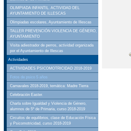
OLIMPIADA INFANTIL. ACTIVIDAD DEL
AYUNTAMIENTO DE ILLESCAS
Olimpiadas escolares, Ayuntamiento de Illescas
TALLER PREVENCIÓN VIOLENCIA DE GÉNERO,
AYUNTAMIENTO
Visita adiestrador de perros, actividad organizada
por el Ayuntamiento de Illescas
Actividades
ACTIVIDADES PSICOMOTRICIDAD 2018-2019
Fotos de psico 5 años
Carnavales 2018-2019, temática: Madre Tierra
Celebración Easter.
Charla sobre Igualdad y Violencia de Género,
alumnos de 5º de Primaria, curso 2018-2019
Circuitos de equilibrios, clase de Educación Física
y Psicomotricidad, curso 2018-2019