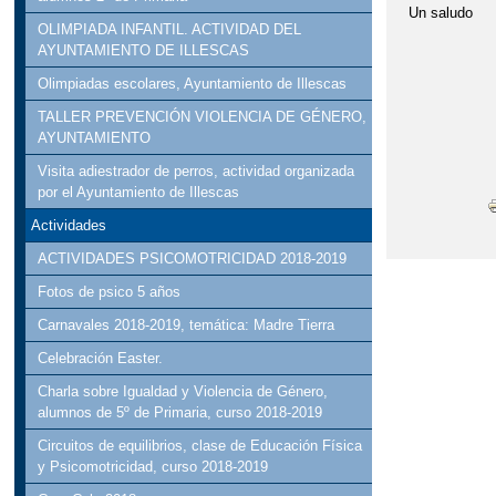
Un saludo
OLIMPIADA INFANTIL. ACTIVIDAD DEL
AYUNTAMIENTO DE ILLESCAS
Olimpiadas escolares, Ayuntamiento de Illescas
TALLER PREVENCIÓN VIOLENCIA DE GÉNERO,
AYUNTAMIENTO
Visita adiestrador de perros, actividad organizada
por el Ayuntamiento de Illescas
Actividades
ACTIVIDADES PSICOMOTRICIDAD 2018-2019
Fotos de psico 5 años
Carnavales 2018-2019, temática: Madre Tierra
Celebración Easter.
Charla sobre Igualdad y Violencia de Género,
alumnos de 5º de Primaria, curso 2018-2019
Circuitos de equilibrios, clase de Educación Física
y Psicomotricidad, curso 2018-2019