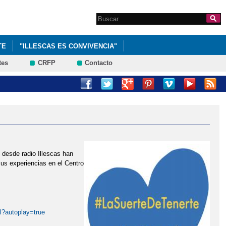
Search this site
Formulario de
búsqueda
TE
"ILLESCAS ES CONVIVENCIA"
tes
CRFP
Contacto
 desde radio Illescas han
us experiencias en el Centro
l?autoplay=true