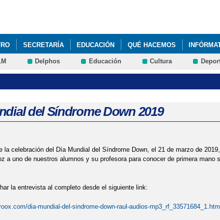
Pasar al
contenido
principal
TRO
SECRETARÍA
EDUCACIÓN
QUÉ HACEMOS
INFÓRMA
LM
Delphos
Educación
Cultura
Depor
ndial del Síndrome Down 2019
 la celebración del Día Mundial del Síndrome Down, el 21 de marzo de 2019,
oz a uno de nuestros alumnos y su profesora para conocer de primera mano s
ar la entrevista al completo desde el siguiente link:
ivoox.com/dia-mundial-del-sindrome-down-raul-audios-mp3_rf_33571684_1.htm