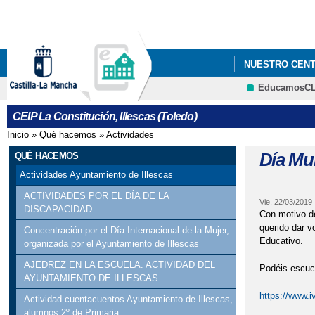
NUESTRO CEN
EducamosC
CEIP La Constitución, Illescas (Toledo)
Inicio
»
Qué hacemos
»
Actividades
Se encuentra usted aquí
Día Mu
QUÉ HACEMOS
Actividades Ayuntamiento de Illescas
ACTIVIDADES POR EL DÍA DE LA
Vie, 22/03/2019
DISCAPACIDAD
Con motivo de
querido dar v
Concentración por el Día Internacional de la Mujer,
Educativo.
organizada por el Ayuntamiento de Illescas
AJEDREZ EN LA ESCUELA. ACTIVIDAD DEL
Podéis escuch
AYUNTAMIENTO DE ILLESCAS
https://www.
Actividad cuentacuentos Ayuntamiento de Illescas,
alumnos 2º de Primaria